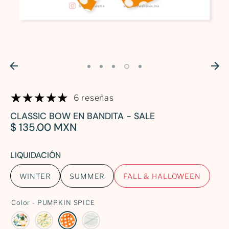
Iniciar sesión
90
12-24
CM
meses
90 CM
2 años
100
3
6 reseñas
CM
años
CLASSIC BOW EN BANDITA - SALE
$ 135.00 MXN
110
4
CM
años
LIQUIDACIÓN
120
5
WINTER
SUMMER
FALL & HALLOWEEN
CM
años
Color -
PUMPKIN SPICE
130
6