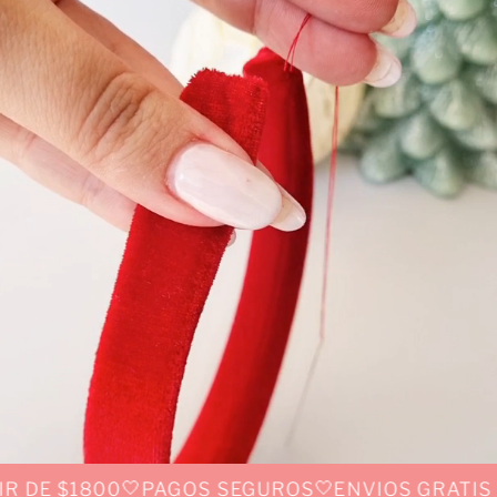
🤍
🤍
$1800
PAGOS SEGUROS
ENVIOS GRATIS A PART