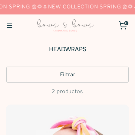
Ir
 SPRING 🌼🌻🌷
NEW COLLECTION SPRING 🌼🌻🌷
directamente
al
buscar
0
Buscar
buscar
contenido
en
en
nuestra
nuestra
tienda
HEADWRAPS
tienda
Filtrar
2 productos