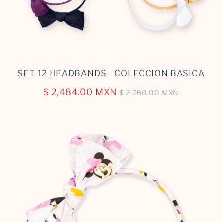
SET 12 HEADBANDS - COLECCION BASICA
Precio
$ 2,484.00 MXN
$ 2,760.00 MXN
habitual