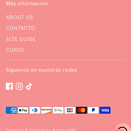
Más informacion
ABOUT US
CONTACTO
SIZE GUIDE
CURSO
Síguenos en nuestras redes
Medios
de
pago
Designed & Created by AmatoraMX