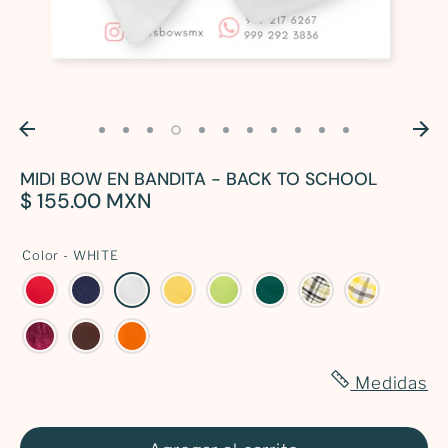
Iniciar sesión
90
12-24
CM
meses
90 CM
2 años
100
3
MIDI BOW EN BANDITA - BACK TO SCHOOL
$ 155.00 MXN
CM
años
Color -
WHITE
110
4
CM
años
120
5
CM
años
Medidas
130
6