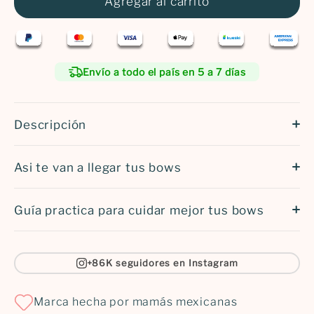
Agregar al carrito
CM
años
140
7
CM
años
Envío a todo el país en 5 a 7 días
Descripción
Asi te van a llegar tus bows
Guía practica para cuidar mejor tus bows
+86K seguidores en Instagram
Marca hecha por mamás mexicanas