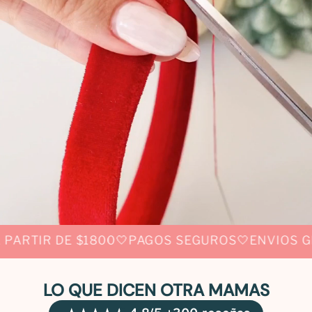
🤍
🤍
R DE $1800
PAGOS SEGUROS
ENVIOS GRATIS 
LO QUE DICEN OTRA MAMAS