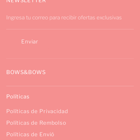
NEWSLETTER
Preciosa envoltura y los stickers de
MAXI - FALL & HALLOWEEN - OH SO ROMANTIC
regalo le encantaron a mi hija.
Ingresa tu correo para recibir ofertas exclusivas
MAXI - BASICOS - SNOW
Enviar
BOWS&BOWS
Políticas
Políticas de Privacidad
Políticas de Rembolso
Políticas de Envió