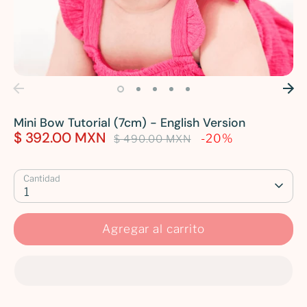
Iniciar sesión
Mini Bow Tutorial (7cm) - English Version
$ 392.00 MXN
Precio
-20%
$ 490.00 MXN
habitual
Cantidad
1
Agregar al carrito