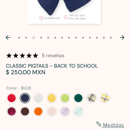
Iniciar sesión
90
12-24
CM
meses
90 CM
2 años
100
3
5 reseñas
CM
años
CLASSIC PIGTAILS - BACK TO SCHOOL
$ 250.00 MXN
110
4
CM
años
Color -
BLUE
120
5
CM
años
Medidas
130
6